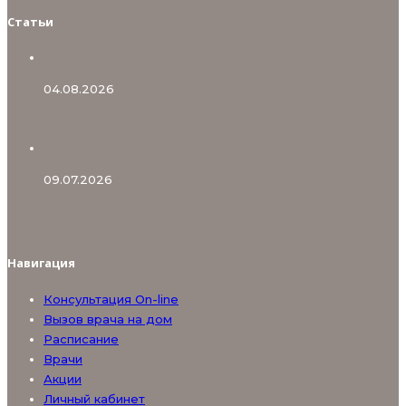
Статьи
04.08.2026
УЗИ СРЕДИННОГО НЕРВА В ULTRA private clinic на Бору
09.07.2026
13С‑уреазный дыхательный тест в ULTRA private clinic:
точная диагностика Helicobacter pylori
Навигация
Консультация On-line
Вызов врача на дом
Расписание
Врачи
Акции
Личный кабинет