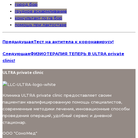
город бор
грудное вскармливание
консультант по гв бор
помощь при лактостазе
Предыдущая
Тест на антитела к коронавирусу!
Следующая
ФИЗИОТЕРАПИЯ ТЕПЕРЬ В ULTRA private
clinic!
ULTRA private clinic
Клиника ULTRA private clinic предоставляет своим
пациентам квалифицированную помощь специалистов,
современные методики лечения, инновационные способы
проведения операций, удобный сервис и дневной
стационар.
ООО "СоноМед"