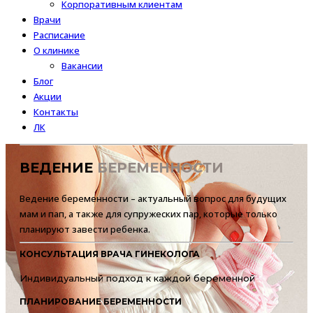
Корпоративным клиентам
Врачи
Расписание
О клинике
Вакансии
Блог
Акции
Контакты
ЛК
ВЕДЕНИЕ
БЕРЕМЕННОСТИ
Ведение беременности – актуальный вопрос для будущих
мам и пап, а также для супружеских пар, которые только
планируют завести ребенка.
КОНСУЛЬТАЦИЯ ВРАЧА ГИНЕКОЛОГА
Индивидуальный подход к каждой беременной
ПЛАНИРОВАНИЕ БЕРЕМЕННОСТИ