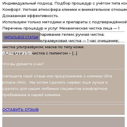
Индивидуальный подход. Подбор процедур с учётом типа кож
Комфорт. Уютная атмосфера клиники и внимательное отношен
Доказанная эффективность.
Используем только методики и препараты с подтверждённой
Перечень процедур и услуг Механическая чистка лица — 1
час очищение; распаривание гелем; ручная чистка;
ЧИТАТЬ ВСЕ СТАТЬИ
лечебная маска. Ультразвуковая чистка — 1 час очищение;
чистка ультразвуком; маска по типу кожи.
ВАШ ОТЗЫВ
Механическая чистка с пилингом – […]
Что вы думаете о нас?
Напишите свой отзыв или предложение о клинике Ultra
private clinic. Мы хотим сделать сервис еще лучше и
сделать для наших любимых пациентов комфортное
пребывание в нашей клинике.
ОСТАВИТЬ ОТЗЫВ