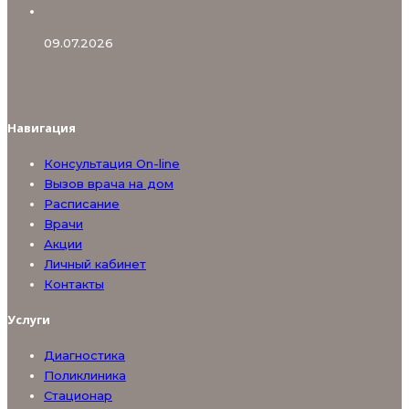
09.07.2026
13С‑уреазный дыхательный тест в ULTRA private clinic:
точная диагностика Helicobacter pylori
Навигация
Консультация On-line
Вызов врача на дом
Расписание
Врачи
Акции
Личный кабинет
Контакты
Услуги
Диагностика
Поликлиника
Стационар