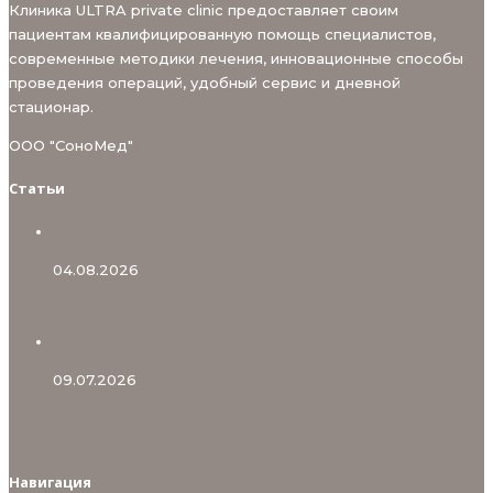
Клиника ULTRA private clinic предоставляет своим
пациентам квалифицированную помощь специалистов,
современные методики лечения, инновационные способы
проведения операций, удобный сервис и дневной
стационар.
ООО "СоноМед"
Статьи
04.08.2026
УЗИ СРЕДИННОГО НЕРВА В ULTRA private clinic на Бору
09.07.2026
13С‑уреазный дыхательный тест в ULTRA private clinic:
точная диагностика Helicobacter pylori
Навигация