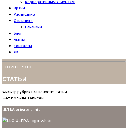
Корпоративным клиентам
Врачи
Расписание
О клинике
Вакансии
Блог
Акции
Контакты
ЛК
ЭТО ИНТЕРЕСНО
СТАТЬИ
Фильтр рубрик:
Все
Новости
Статьи
Нет больше записей
ULTRA private clinic