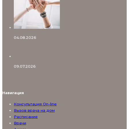
04.08.2026
УЗИ СРЕДИННОГО НЕРВА В ULTRA private clinic на Бору
09.07.2026
13С‑уреазный дыхательный тест в ULTRA private clinic:
точная диагностика Helicobacter pylori
Навигация
Консультация On-line
Вызов врача на дом
Расписание
Врачи