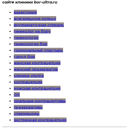
сайте клиники bor-ultra.ru
вазэктомия
влагалищное кольцо
внутриматочная спираль
гинеколог на бору
гинекология
гинекология бор
гормональный пластырь
город бор
женская контрацепция
женский презерватив
клиника ультра
контрацепция
мужская контрацепция
ОК
оральные контрацептивы
презервативы
спермициды
экстренная контрацепция