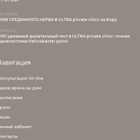
04.08.2026
УЗИ СРЕДИННОГО НЕРВА В ULTRA private clinic на Бору
09.07.2026
13С‑уреазный дыхательный тест в ULTRA private clinic: точная
диагностика Helicobacter pylori
Навигация
онсультация On-line
ызов врача на дом
асписание
рачи
кции
ичный кабинет
онтакты