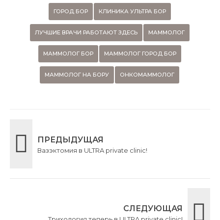
ГОРОД БОР
КЛИНИКА УЛЬТРА БОР
ЛУЧШИЕ ВРАЧИ РАБОТАЮТ ЗДЕСЬ
МАММОЛОГ
МАММОЛОГ БОР
МАММОЛОГ ГОРОД БОР
МАММОЛОГ НА БОРУ
ОНКОМАММОЛОГ
ПРЕДЫДУЩАЯ
Вазэктомия в ULTRA private clinic!
СЛЕДУЮЩАЯ
Трихология теперь в ULTRA private clinic!