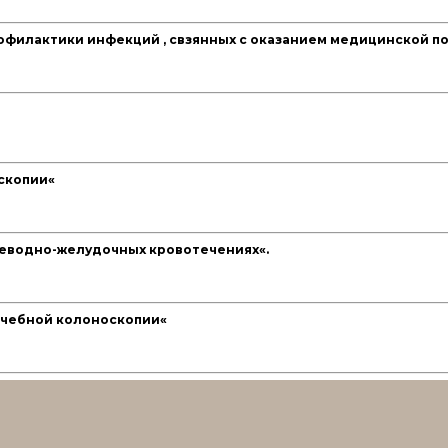
офилактики инфекций , свзянных с оказанием медицинской п
скопии«
еводно-желудочных кровотечениях«.
ечебной колоноскопии«