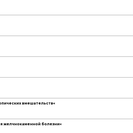
опических вмешательств«
ия желчнокаменной болезни«