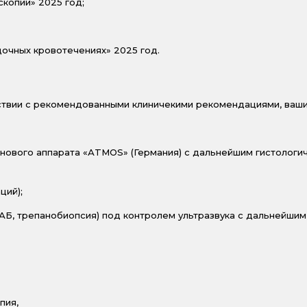
копии» 2025 год;
очных кровотечениях» 2025 год.
тствии с рекомендованными клиничекими рекомендациями, ваш
нового аппарата «АTMOS» (Германия) с дальнейшим гистологи
ций);
Б, трепанобиопсия) под контролем ультразвука с дальнейшим 
пия,