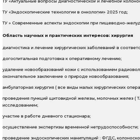
ТУ «Актуальные вопросы диагностической и лечебной колонос
ТУ «Эндоскопические технологии в онкологии» 2025 год;
ТУ » Современные аспекты эндоскопии при пищеводно-желуд
Область научных и практических интересов: хирургия
диагностика и лечение хирургических заболеваний в соотве
догоспитальная подготовка к оперативному лечению;
удаление новообразований кожи с использованием радиовол
окончательное заключение о природе новообразования;
амбулаторная хирургия ( все виды малых хирургических опера
проведения пункций щитовидной железы, молочных желез ( ТА
исследованием;
участие в работе дневного стационара;
осуществление экспертизы временной нетрудоспособности;
проведение эндоскопических манипуляций : ФГДС, колоноско