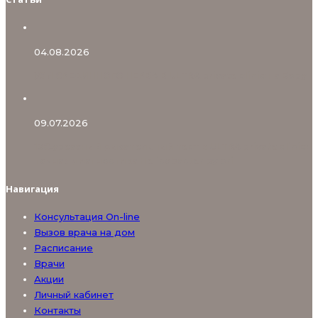
04.08.2026
УЗИ СРЕДИННОГО НЕРВА В ULTRA private clinic на Бору
09.07.2026
13С‑уреазный дыхательный тест в ULTRA private clinic:
точная диагностика Helicobacter pylori
Навигация
Консультация On-line
Вызов врача на дом
Расписание
Врачи
Акции
Личный кабинет
Контакты