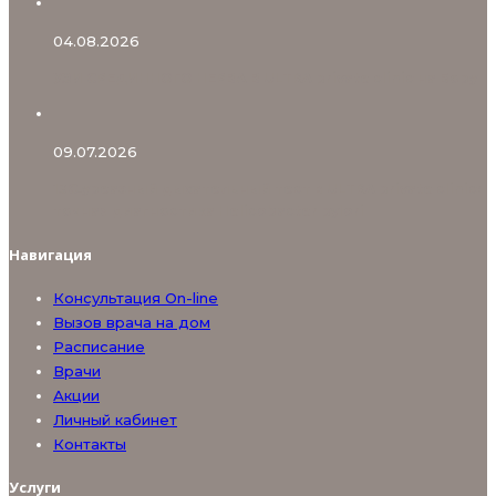
04.08.2026
УЗИ СРЕДИННОГО НЕРВА В ULTRA private clinic на Бору
09.07.2026
13С‑уреазный дыхательный тест в ULTRA private clinic:
точная диагностика Helicobacter pylori
Навигация
Консультация On-line
Вызов врача на дом
Расписание
Врачи
Акции
Личный кабинет
Контакты
Услуги