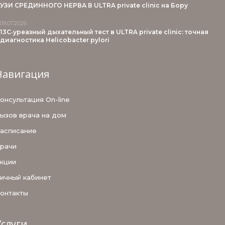
УЗИ СРЕДИННОГО НЕРВА В ULTRA private clinic на Бору
09.07.2026
13С‑уреазный дыхательный тест в ULTRA private clinic: точная
диагностика Helicobacter pylori
Навигация
онсультация On-line
ызов врача на дом
асписание
рачи
кции
ичный кабинет
онтакты
Услуги