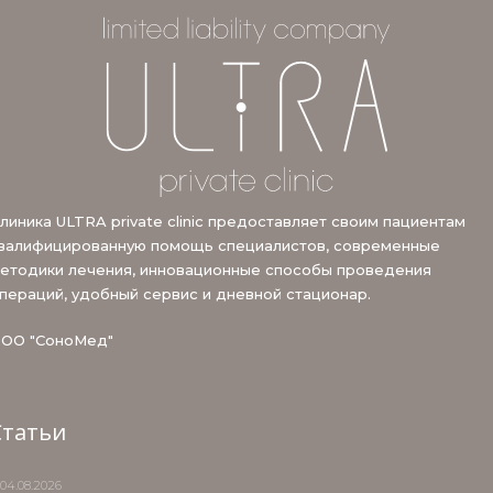
линика ULTRA private clinic предоставляет своим пациентам
валифицированную помощь специалистов, современные
етодики лечения, инновационные способы проведения
пераций, удобный сервис и дневной стационар.
ОО "СоноМед"
Статьи
04.08.2026