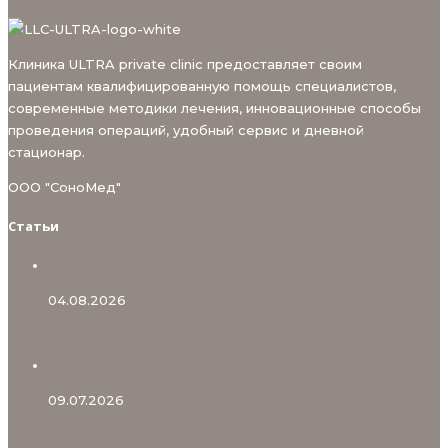
Клиника ULTRA private clinic предоставляет своим
пациентам квалифицированную помощь специалистов,
современные методики лечения, инновационные способы
проведения операций, удобный сервис и дневной
стационар.
ООО "СоноМед"
Статьи
04.08.2026
УЗИ СРЕДИННОГО НЕРВА В ULTRA private clinic на Бору
09.07.2026
13С‑уреазный дыхательный тест в ULTRA private clinic: