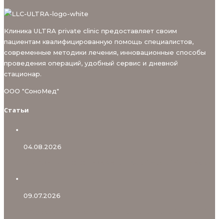
Клиника ULTRA private clinic предоставляет своим
пациентам квалифицированную помощь специалистов,
современные методики лечения, инновационные способы
проведения операций, удобный сервис и дневной
стационар.
ООО "СоноМед"
Статьи
04.08.2026
УЗИ СРЕДИННОГО НЕРВА В ULTRA private clinic на Бору
09.07.2026
13С‑уреазный дыхательный тест в ULTRA private clinic: