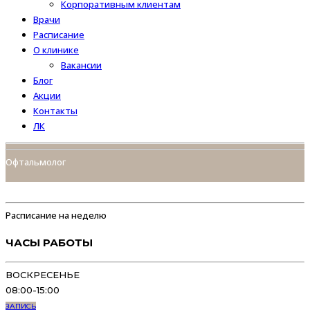
Корпоративным клиентам
Врачи
Расписание
О клинике
Вакансии
Блог
Акции
Контакты
ЛК
Офтальмолог
Газимагомедова Хадижат
Магомедовна
Расписание на неделю
ЧАСЫ РАБОТЫ
ВОСКРЕСЕНЬЕ
08:00-15:00
ЗАПИСЬ