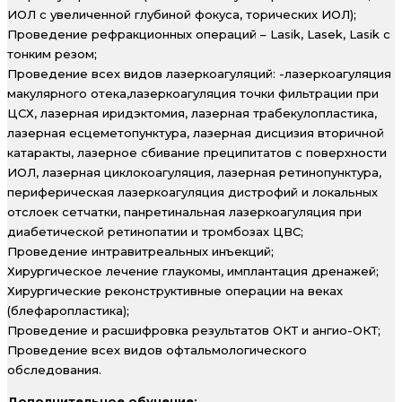
ИОЛ с увеличенной глубиной фокуса, торических ИОЛ);
Проведение рефракционных операций – Lasik, Lasek, Lasik с
тонким резом;
Проведение всех видов лазеркоагуляций: -лазеркоагуляция
макулярного отека,лазеркоагуляция точки фильтрации при
ЦСХ, лазерная иридэктомия, лазерная трабекулопластика,
лазерная есцеметопунктура, лазерная дисцизия вторичной
катаракты, лазерное сбивание преципитатов с поверхности
ИОЛ, лазерная циклокоагуляция, лазерная ретинопунктура,
периферическая лазеркоагуляция дистрофий и локальных
отслоек сетчатки, панретинальная лазеркоагуляция при
диабетической ретинопатии и тромбозах ЦВС;
Проведение интравитреальных инъекций;
Хирургическое лечение глаукомы, имплантация дренажей;
Хирургические реконструктивные операции на веках
(блефаропластика);
Проведение и расшифровка результатов ОКТ и ангио-ОКТ;
Проведение всех видов офтальмологического
обследования.
Дополнительное обучение: